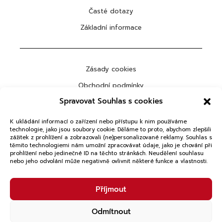
Časté dotazy
Základní informace
Zásady cookies
Obchodní podmínky
Spravovat Souhlas s cookies
Ochrana osobních údajů
K ukládání informací o zařízení nebo přístupu k nim používáme
technologie, jako jsou soubory cookie. Děláme to proto, abychom zlepšili
zážitek z prohlížení a zobrazovali (ne)personalizované reklamy. Souhlas s
těmito technologiemi nám umožní zpracovávat údaje, jako je chování při
ODEBÍRAT
prohlížení nebo jedinečné ID na těchto stránkách. Neudělení souhlasu
nebo jeho odvolání může negativně ovlivnit některé funkce a vlastnosti.
Copyright © 2026 VTGLAB. Všechna práva vyhrazena.
Příjmout
Powered by
Studio Lonel
Odmítnout