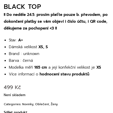
BLACK TOP
!! Do neděle 24.5. prosím plaťte pouze b. převodem, po
dokončení platby se vám objeví i číslo účtu, i QR code,
děkujeme za pochopení <3 !!
Stav:
A+
Dámská velikost
XS, S
Brand : unknown
Barva : černá
Modelka měří
165 cm
a její konfekční velikost je
XS
Více informací o
hodnocení stavu produktů
499
Kč
Není skladem
Categories:
Novinky
,
Oblečení
,
Ženy
Sdílet produkt: