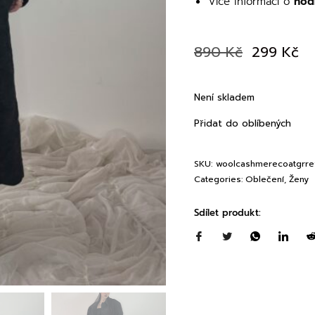
Více informací o
hod
890
Kč
299
Kč
Není skladem
Přidat do oblíbených
SKU:
woolcashmerecoatgrre
Categories:
Oblečení
,
Ženy
Sdílet produkt: