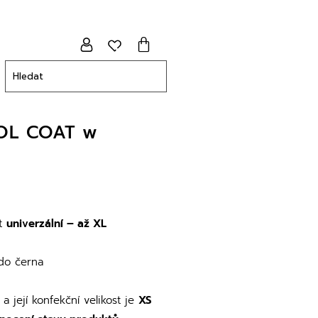
OL COAT w
st
univerzální – až XL
 do černa
a její konfekční velikost je
XS