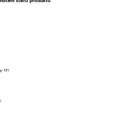
nocení stavu produktů
y-131