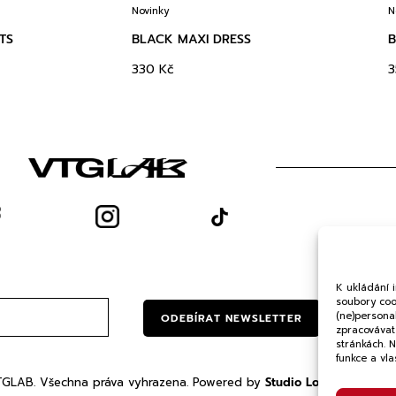
Novinky
N
TS
BLACK MAXI DRESS
B
330
Kč
O
Och
K ukládání 
soubory cook
(ne)persona
ODEBÍRAT NEWSLETTER
zpracovávat 
stránkách. 
funkce a vla
GLAB. Všechna práva vyhrazena. Powered by
Studio Lonel