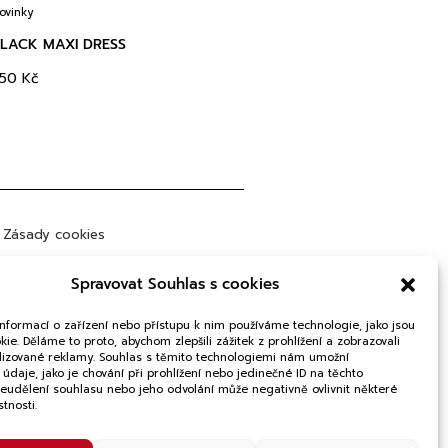
ovinky
LACK MAXI DRESS
350
Kč
Zásady cookies
bchodní podmínky
Spravovat Souhlas s cookies
rana osobních údajů
informací o zařízení nebo přístupu k nim používáme technologie, jako jsou
ie. Děláme to proto, abychom zlepšili zážitek z prohlížení a zobrazovali
lizované reklamy. Souhlas s těmito technologiemi nám umožní
údaje, jako je chování při prohlížení nebo jedinečné ID na těchto
Neudělení souhlasu nebo jeho odvolání může negativně ovlivnit některé
stnosti.