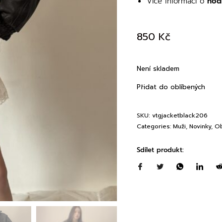
Více informací o
hod
850
Kč
Není skladem
Přidat do oblíbených
SKU:
vtgjacketblack206
Categories:
Muži
,
Novinky
,
Ob
Sdílet produkt: