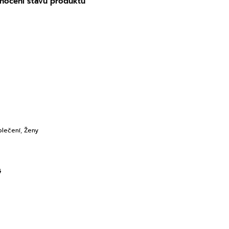
nocení stavu produktů
lečení
,
Ženy