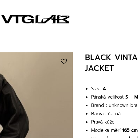
BLACK VINTA
JACKET
Stav:
A
Pánská velikost
S – 
Brand : unknown bra
Barva : černá
Pravá kůže
Modelka měří
165 cm