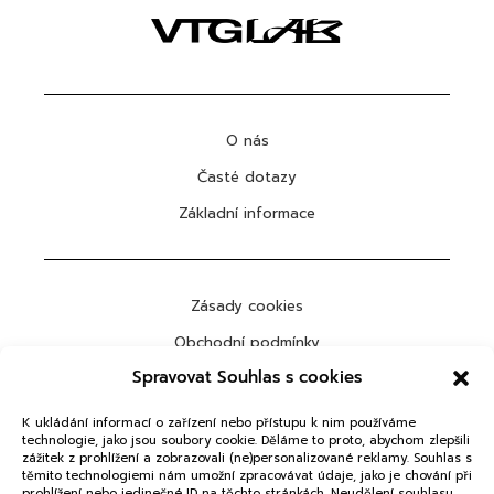
O nás
Časté dotazy
Základní informace
Zásady cookies
Obchodní podmínky
Spravovat Souhlas s cookies
Ochrana osobních údajů
K ukládání informací o zařízení nebo přístupu k nim používáme
technologie, jako jsou soubory cookie. Děláme to proto, abychom zlepšili
zážitek z prohlížení a zobrazovali (ne)personalizované reklamy. Souhlas s
těmito technologiemi nám umožní zpracovávat údaje, jako je chování při
ODEBÍRAT
prohlížení nebo jedinečné ID na těchto stránkách. Neudělení souhlasu