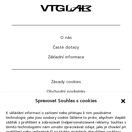
O nás
Časté dotazy
Základní informace
Zásady cookies
Obchodní podmínky
Spravovat Souhlas s cookies
Ochrana osobních údajů
K ukládání informací o zařízení nebo přístupu k nim používáme
technologie, jako jsou soubory cookie. Děláme to proto, abychom zlepšili
zážitek z prohlížení a zobrazovali (ne)personalizované reklamy. Souhlas s
těmito technologiemi nám umožní zpracovávat údaje, jako je chování při
ODEBÍRAT
prohlížení nebo jedinečné ID na těchto stránkách. Neudělení souhlasu