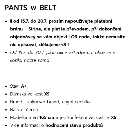
PANTS w BELT
!! od 15.7. do 20.7. prosím nepoužívejte platební
bránu – Stripe, ale plaťte převodem, při dokončení
objednávky se vám objeví i QR code, takže nemusíte
nic opisovat, děkujeme <3 !!
Od 15.7. do 30.7. platí akce 2+1 zdarma, akce se v
košíku načte sama
Stav:
A+
Dámská velikost
XS
Brand : unknown brand, chybí cedulka
Barva : černá
Modelka měří
165 cm
a její konfekční velikost je
XS
Více informací o
hodnocení stavu produktů