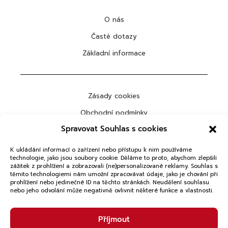
O nás
Časté dotazy
Základní informace
Zásady cookies
Obchodní podmínky
Spravovat Souhlas s cookies
Ochrana osobních údajů
K ukládání informací o zařízení nebo přístupu k nim používáme
technologie, jako jsou soubory cookie. Děláme to proto, abychom zlepšili
zážitek z prohlížení a zobrazovali (ne)personalizované reklamy. Souhlas s
těmito technologiemi nám umožní zpracovávat údaje, jako je chování při
ODEBÍRAT
prohlížení nebo jedinečné ID na těchto stránkách. Neudělení souhlasu
nebo jeho odvolání může negativně ovlivnit některé funkce a vlastnosti.
Copyright © 2026 VTGLAB. Všechna práva vyhrazena.
Příjmout
Powered by
Studio Lonel