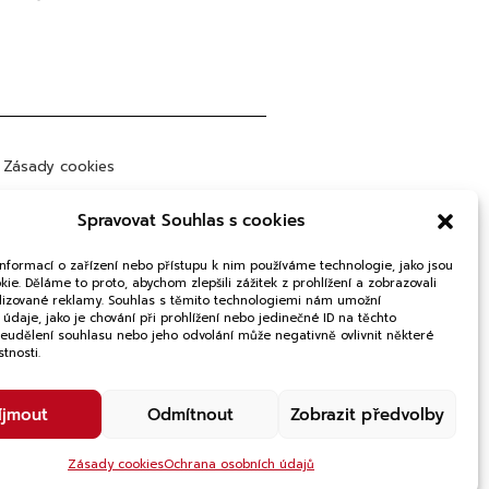
Zásady cookies
bchodní podmínky
Spravovat Souhlas s cookies
rana osobních údajů
informací o zařízení nebo přístupu k nim používáme technologie, jako jsou
ie. Děláme to proto, abychom zlepšili zážitek z prohlížení a zobrazovali
lizované reklamy. Souhlas s těmito technologiemi nám umožní
údaje, jako je chování při prohlížení nebo jedinečné ID na těchto
Neudělení souhlasu nebo jeho odvolání může negativně ovlivnit některé
stnosti.
íjmout
Odmítnout
Zobrazit předvolby
Zásady cookies
Ochrana osobních údajů