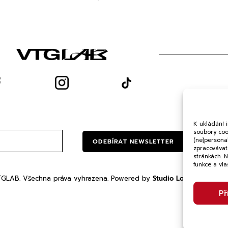
O
Och
K ukládání 
soubory cook
(ne)persona
ODEBÍRAT NEWSLETTER
zpracovávat 
stránkách. 
funkce a vla
GLAB. Všechna práva vyhrazena. Powered by
Studio Lonel
Př