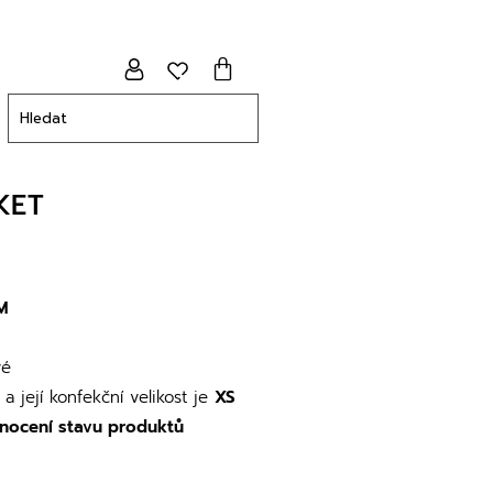
KET
M
vé
a její konfekční velikost je
XS
nocení stavu produktů