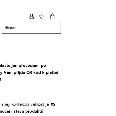
 plaťte jen převodem, po
ky Vám přijde QR kód k platbě
3
a její konfekční velikost je
XS
nocení stavu produktů