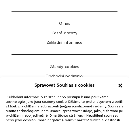
O nás
Časté dotazy
Základní informace
Zásady cookies
Obchodní podmínky
Spravovat Souhlas s cookies
Ochrana osobních údajů
K ukládání informací o zařízení nebo přístupu k nim používáme
technologie, jako jsou soubory cookie. Děláme to proto, abychom zlepšili
zážitek z prohlížení a zobrazovali (ne)personalizované reklamy. Souhlas s
těmito technologiemi nám umožní zpracovávat údaje, jako je chování při
ODEBÍRAT
prohlížení nebo jedinečné ID na těchto stránkách. Neudělení souhlasu
nebo jeho odvolání může negativně ovlivnit některé funkce a vlastnosti.