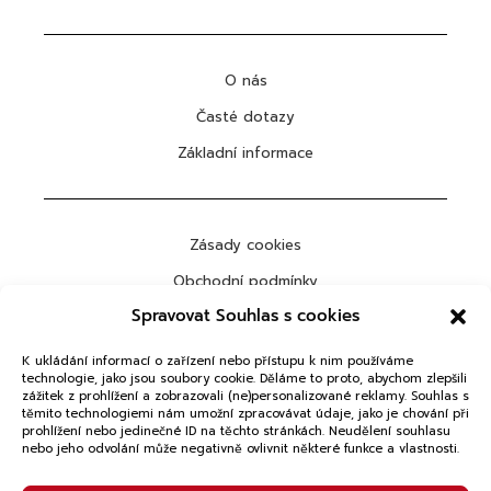
O nás
Časté dotazy
Základní informace
Zásady cookies
Obchodní podmínky
Spravovat Souhlas s cookies
Ochrana osobních údajů
K ukládání informací o zařízení nebo přístupu k nim používáme
technologie, jako jsou soubory cookie. Děláme to proto, abychom zlepšili
zážitek z prohlížení a zobrazovali (ne)personalizované reklamy. Souhlas s
těmito technologiemi nám umožní zpracovávat údaje, jako je chování při
ODEBÍRAT
prohlížení nebo jedinečné ID na těchto stránkách. Neudělení souhlasu
nebo jeho odvolání může negativně ovlivnit některé funkce a vlastnosti.
Copyright © 2026 VTGLAB. Všechna práva vyhrazena.