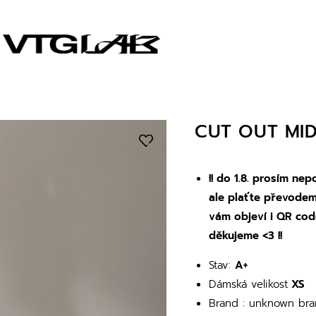
CUT OUT MID
!! do 1.8. prosím nep
ale plaťte převode
vám objeví i QR cod
děkujeme <3 !!
Stav:
A+
Dámská velikost
XS
Brand : unknown br