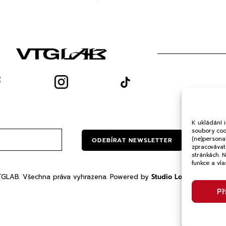
O
Och
K ukládání 
soubory cook
(ne)persona
ODEBÍRAT NEWSLETTER
zpracovávat 
stránkách. 
funkce a vla
GLAB. Všechna práva vyhrazena. Powered by
Studio Lonel
Př