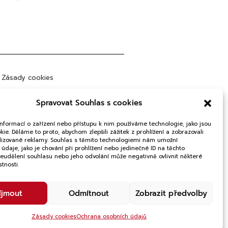
Zásady cookies
bchodní podmínky
Spravovat Souhlas s cookies
rana osobních údajů
informací o zařízení nebo přístupu k nim používáme technologie, jako jsou
ie. Děláme to proto, abychom zlepšili zážitek z prohlížení a zobrazovali
lizované reklamy. Souhlas s těmito technologiemi nám umožní
údaje, jako je chování při prohlížení nebo jedinečné ID na těchto
Neudělení souhlasu nebo jeho odvolání může negativně ovlivnit některé
stnosti.
íjmout
Odmítnout
Zobrazit předvolby
Zásady cookies
Ochrana osobních údajů