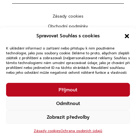
Zásady cookies
Obchodní podmínky
Spravovat Souhlas s cookies
Ochrana osobních údajů
K ukládání informací o zařízení nebo přístupu k nim používáme
technologie, jako jsou soubory cookie. Děláme to proto, abychom zlepšili
zážitek z prohlížení a zobrazovali (ne)personalizované reklamy. Souhlas s
těmito technologiemi nám umožní zpracovávat údaje, jako je chování při
ODEBÍRAT
prohlížení nebo jedinečné ID na těchto stránkách. Neudělení souhlasu
nebo jeho odvolání může negativně ovlivnit některé funkce a vlastnosti.
Copyright © 2026 VTGLAB. Všechna práva vyhrazena.
Příjmout
Powered by
Studio Lonel
Odmítnout
Zobrazit předvolby
Zásady cookies
Ochrana osobních údajů